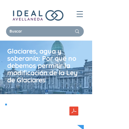
Glaciares, agua y
soberanía: Por qué no
debemos permitir la
modificación de la Ley
de Glaciares
Lic. Silvina Melita
IDEAL Avellaneda | Ambiente