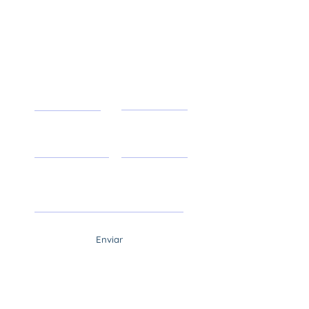
Contactanos
Apellido
Nombre
Email
Asunto
Mensaje
Enviar