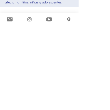
afectan a niños, niñas y adolescentes.
Contactanos
Apellido
Nombre
Email
Asunto
Mensaje
Enviar