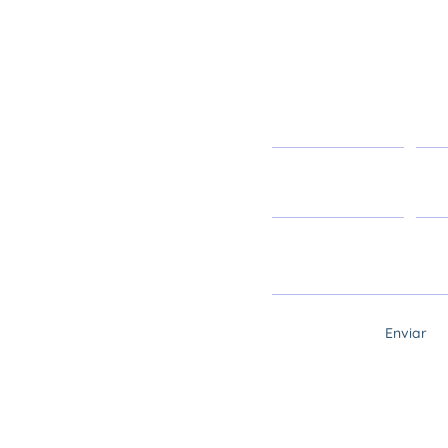
Contacta
Nombre
Apell
Email
Asun
Mensaje
Enviar