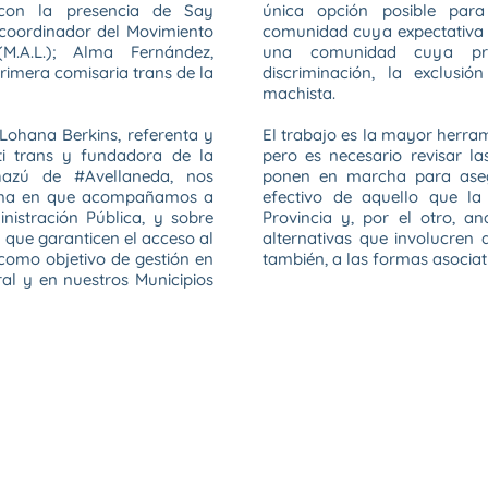
 con la presencia de Say
única opción posible par
 coordinador del Movimiento
comunidad cuya expectativa d
(M.A.L.); Alma Fernández,
una comunidad cuya pr
 primera comisaria trans de la
discriminación, la exclusi
machista.
 Lohana Berkins, referenta y
El trabajo es la mayor herram
sti trans y fundadora de la
pero es necesario revisar la
hazú de #Avellaneda, nos
ponen en marcha para aseg
orma en que acompañamos a
efectivo de aquello que l
nistración Pública, y sobre
Provincia y, por el otro, an
que garanticen el acceso al
alternativas que involucren
 como objetivo de gestión en
también, a las formas asociat
al y en nuestros Municipios