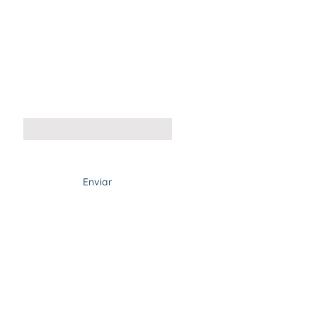
Sumate !
Correo electrónico
Enviar