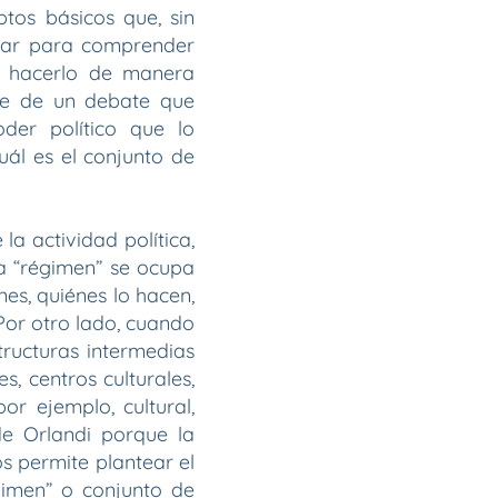
tos básicos que, sin
onar para comprender
 hacerlo de manera
te de un debate que
oder político que lo
cuál es el conjunto de
la actividad política,
 a “régimen” se ocupa
es, quiénes lo hacen,
Por otro lado, cuando
tructuras intermedias
s, centros culturales,
or ejemplo, cultural,
de Orlandi porque la
os permite plantear el
gimen” o conjunto de