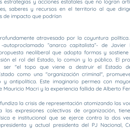
 estrategias y acciones estatales que no logran art
s, saberes y recursos en el territorio al que dirig
os de impacto que podrían
profundamente atravesado por la coyuntura política.
-autoproclamado “anarco capitalista”- de Javier M
a propuesta neoliberal que adopta formas y sostie
ión el rol del Estado, lo común y lo público. El pr
o ser "el topo que viene a destruir el Estado 
Estado como una "organización criminal", promueve
o y antipolítica. Este imaginario permea con mayor
e Mauricio Macri y la experiencia fallida de Alberto Fe
fundiza la crisis de representación atomizando las vo
 las expresiones colectivas de organización, tien
física e institucional que se ejerce contra la dos v
presidenta y actual presidenta del PJ Nacional, C