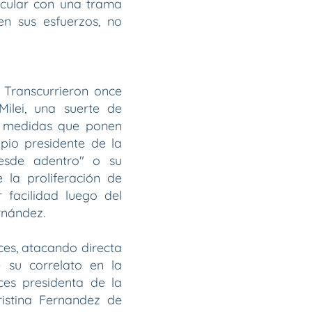
icular con una trama
en sus esfuerzos, no
 Transcurrieron once
ilei, una suerte de
ne medidas que ponen
opio presidente de la
desde adentro" o su
 la proliferación de
 facilidad luego del
rnández.
ces, atacando directa
e su correlato en la
eces presidenta de la
ristina Fernandez de