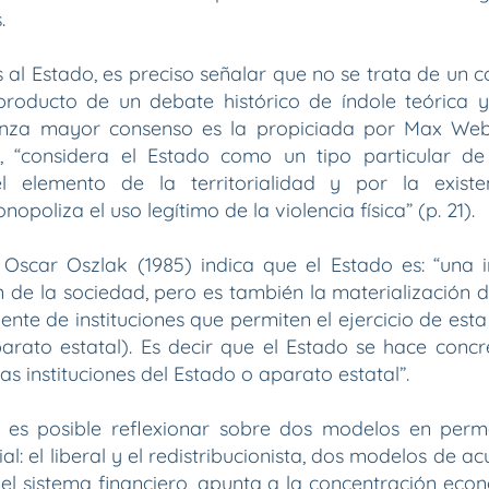
.
al Estado, es preciso señalar que no se trata de un c
roducto de un debate histórico de índole teórica y 
canza mayor consenso es la propiciada por Max Web
, “considera el Estado como un tipo particular de 
el elemento de la territorialidad y por la exis
opoliza el uso legítimo de la violencia física” (p. 21).
 Oscar Oszlak (1985) indica que el Estado es: “una i
n de la sociedad, pero es también la materialización d
ente de instituciones que permiten el ejercicio de est
arato estatal). Es decir que el Estado se hace concr
las instituciones del Estado o aparato estatal”.
 es posible reflexionar sobre dos modelos en perm
al: el liberal y el redistribucionista, dos modelos de ac
el sistema financiero, apunta a la concentración eco