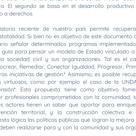
era. El segundo se basa en el desarrollo producti
so a derechos.
istoria reciente de nuestro país permite recupera
estatalidad. Si bien no es objetivo de este documento 
sario señalar determinados programas implementado
 guía para pensar un modelo de Estado vinculado a l
a la sociedad civil y sus organizaciones. Tal es el 
rocrear, Remediar, Conectar Igualdad, Progresar, Pri
tras iniciativas de gestión.* Asimismo, es posible rec
s virtuosos, como por ejemplo el caso de la UNDAV
xtensión*. Esta propuesta tiene como objetivo fom
ar profesionales comprometidos con la comunidad, 
os actores tienen un saber que aportar para enrique
ención territorial, y la construcción colectiva e i
sta lógica las políticas públicas que logran la mejora
 deben realizarse para y con la comunidad y sus org