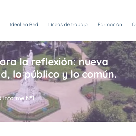
Ideal en Red
Líneas de trabajo
Formación
D
ara la reflexión: nueva
d, lo público y lo común.
d Informe Nº1