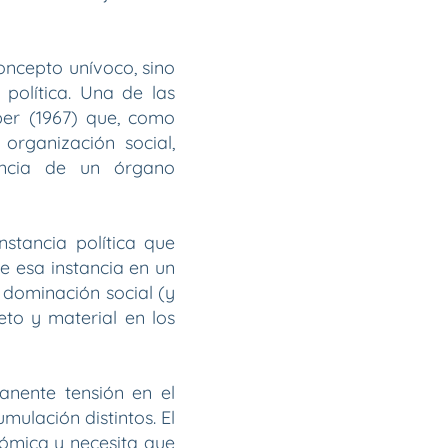
oncepto unívoco, sino
política. Una de las
er (1967) que, como
organización social,
tencia de un órgano
nstancia política que
e esa instancia en un
a dominación social (y
eto y material en los
anente tensión en el
umulación distintos. El
nómica y necesita que