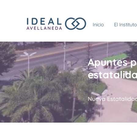
Inicio
El Instituto
Apuntes p
estatalida
Nueva Estatalida