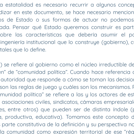
 estatalidad es necesario recurrir a algunos concep
ndizar en este documento, se hace necesario menci
s de Estado o sus formas de actuar no podemos
lada. Pensar qué Estado queremos construir es par
sobre las características que debería asumir el p
ingeniería institucional que lo construye (gobierno), 
tales que lo define.
) se refiere al gobierno como el núcleo irreductible de 
en” de “comunidad política”. Cuando hace referencia
a autoridad que responde a cómo se toman las decision
 son las reglas de juego y cuáles son los mecanismos. 
munidad política” se refiere a las y los actores de es
 asociaciones civiles, sindicatos, cámaras empresariale
es, entre otros) que pueden ser de distinta índole (p
a, productiva, educativa). Tomamos este concepto 
parte constitutiva de la definición y su perspectiva n
la comunidad como expresión territorial de ese “ré