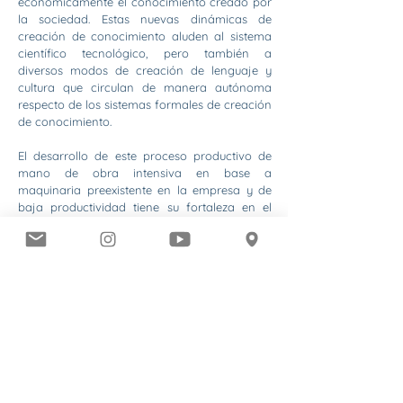
económicamente el conocimiento creado por
la sociedad. Estas nuevas dinámicas de
creación de conocimiento aluden al sistema
científico tecnológico, pero también a
diversos modos de creación de lenguaje y
cultura que circulan de manera autónoma
respecto de los sistemas formales de creación
de conocimiento.
El desarrollo de este proceso productivo de
mano de obra intensiva en base a
maquinaria preexistente en la empresa y de
baja productividad tiene su fortaleza en el
trabajo realizado por la Cooperativa en
conjunto con la Federación de Trabajadores
de la Economía Social (FE.TRA.E.S.). Gracias al
trabajo en conjunto, se logró obtener para
los compañeros cooperativistas la línea de
subsidios Salario Social Complementario (hoy
Potenciar Trabajo) que brinda un sustento
económico para cada uno de ellos.
Frente a estos nuevos desafíos vemos que la
dinámica de innovación de la cooperativa